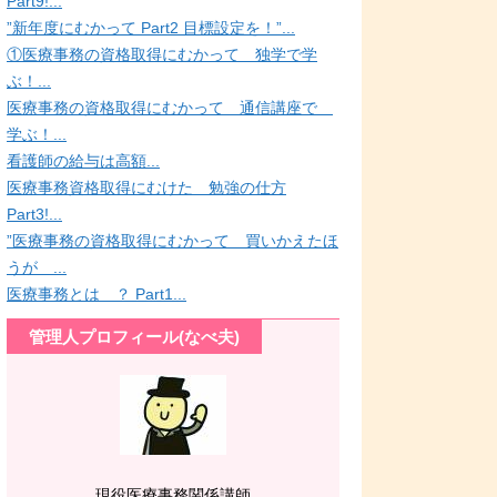
Part9!...
”新年度にむかって Part2 目標設定を！”...
①医療事務の資格取得にむかって 独学で学
ぶ！...
医療事務の資格取得にむかって 通信講座で
学ぶ！...
看護師の給与は高額...
医療事務資格取得にむけた 勉強の仕方
Part3!...
”医療事務の資格取得にむかって 買いかえたほ
うが ...
医療事務とは ？ Part1...
管理人プロフィール(なべ夫)
現役医療事務関係講師