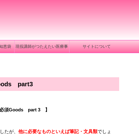
知恵袋
現役講師がつたえたい医療事
サイトについて
務
s part3
必須Goods part 3
】
したが、
他に必要なものといえば筆記・文具類
でしょ