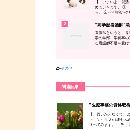
【 いよいよ 就活で
めていきます。 ①
る。 ②･･･病院かク
2
“高学歴看護師”
看護師というと、専
学の学部・学科卒の
る看護師不足を受けて
-
その他
関連記事
”医療事務の資格取
【 買いかえなくて よ
正 ”が 行われませ
述べてみます。 テキスト