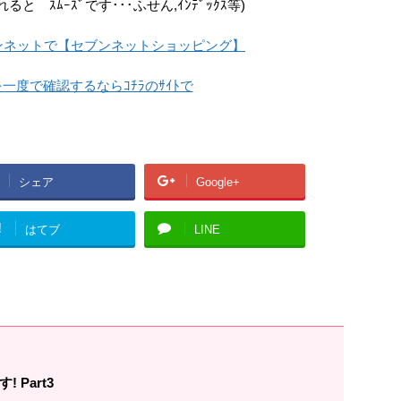
と ｽﾑｰｽﾞです･･･ふせん,ｲﾝﾃﾞｯｸｽ等)
ンネットで【セブンネットショッピング】
一度で確認するならｺﾁﾗのｻｲﾄで
シェア
Google+
!
はてブ
LINE
 Part3