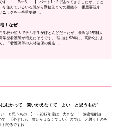
す ！ Part3 】 パート1・2で述べてきましたが、まと
･･･今住んでいるいる所から勤務先までの距離を一番重要視す
リニックを一番重要視 ...
急増！なぜ
門学校や短大で学ぶ学生がほとんどだったが、最近は4年制大
高学歴看護師が増えたそうです。 理由は 92年に、高齢化によ
、「看護師等の人材確保の促進 ...
得にむかって 買いかえなくて よい と思うもの”
い と思うもの 】 ・2017年度は 大きな ” 診療報酬改
んので 【必ずしも 買いかえなくてよい】のでは と思うものを
関係ですね ...