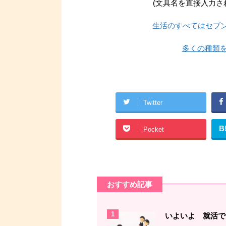
(文具名を直接入力される
生活のすべてはセブ
多くの種類を
Twitter
B
Pocket
おすすめ記事
1
いよいよ 就活です!