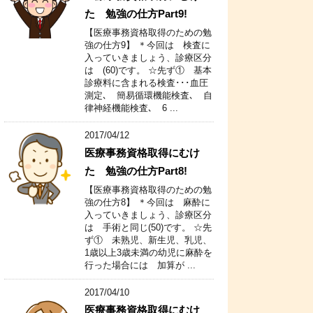
た 勉強の仕方Part9!
【医療事務資格取得のための勉
強の仕方9】 ＊今回は 検査に
入っていきましょう、診療区分
は (60)です。 ☆先ず① 基本
診療料に含まれる検査･･･血圧
測定､ 簡易循環機能検査､ 自
律神経機能検査､ 6 ...
2017/04/12
医療事務資格取得にむけ
た 勉強の仕方Part8!
【医療事務資格取得のための勉
強の仕方8】 ＊今回は 麻酔に
入っていきましょう、診療区分
は 手術と同じ(50)です。 ☆先
ず① 未熟児、新生児、乳児、
1歳以上3歳未満の幼児に麻酔を
行った場合には 加算が ...
2017/04/10
医療事務資格取得にむけ