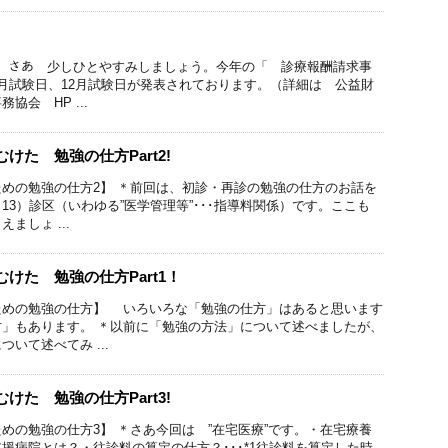
！】 さあ 少しひとやすみしましょう。今年の「 診療報酬請求事
月試験日、12月試験日が発表されております。（詳細は 公益財
協会 HP ...
けた 勉強の仕方Part2!
めの勉強の仕方2】 ＊前回は、初診・再診の勉強の仕方のお話を
13）診区（いわゆる”医学管理等”･･･指導料関係）です。ここも
ましょ ...
けた 勉強の仕方Part1！
ための勉強の仕方】 いろいろな「勉強の仕方」はあると思います
」もあります。 ＊以前に「勉強の方法」について述べましたが、
いて述べてみ ...
けた 勉強の仕方Part3!
めの勉強の仕方3】 ＊さあ今回は ”在宅医療”です。・在宅療養
援病院とは？・往診料の算定の仕方？･･･*1往診料を算定した時