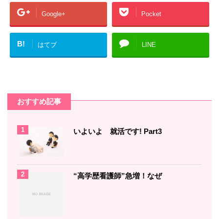
Google+
Pocket
B!
はてブ
LINE
おすすめ記事
1
いよいよ 就活です! Part3
2
“高学歴看護師”急増！なぜ