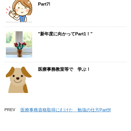
Part7!
"新年度に向かってPart1！”
医療事務教室等で 学ぶ！
PREV
医療事務資格取得にむけた 勉強の仕方Part9!