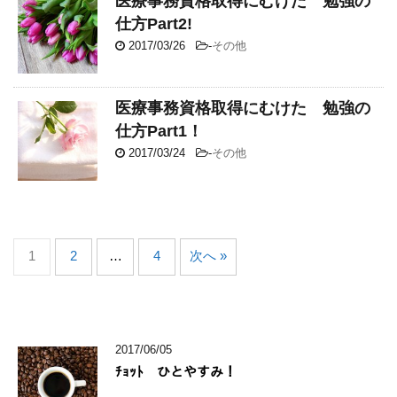
医療事務資格取得にむけた 勉強の
仕方Part2!
2017/03/26
-
その他
医療事務資格取得にむけた 勉強の
仕方Part1！
2017/03/24
-
その他
1
2
…
4
次へ »
2017/06/05
ﾁｮｯﾄ ひとやすみ！