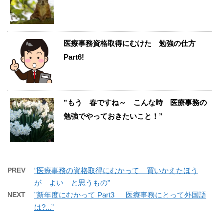
医療事務資格取得にむけた 勉強の仕方
Part6!
”もう 春ですね～ こんな時 医療事務の
勉強でやっておきたいこと！”
PREV
”医療事務の資格取得にむかって 買いかえたほう
が よい と思うもの”
NEXT
”新年度にむかって Part3 医療事務にとって外国語
は?...”