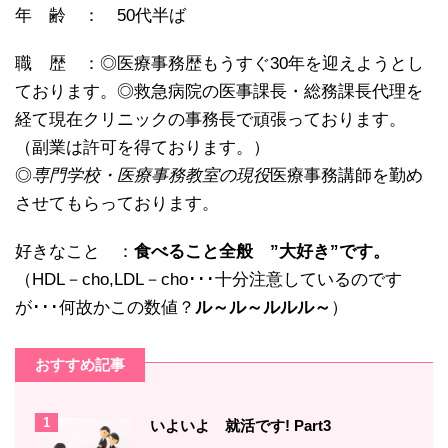
年 齢 ： 50代半ば
職 歴 ：◎医療事務歴もうすぐ30年を迎えようとし
ております。◎救急病院の医事課長・総務課長代理を
経て現在クリニックの事務長で頑張っております。
（副業は許可を得ております。）
◎
専門学校・医療事務教室の現役
医療事務講師を勤め
させてもらっております。
好きなこと ：
食べること全般 ”大好き”です。
（HDL－cho,LDL－cho･･･十分注意しているのです
が･･･何故かこの数値？
ル～ル～ルルル～
）
おすすめ記事
1
いよいよ 就活です! Part3