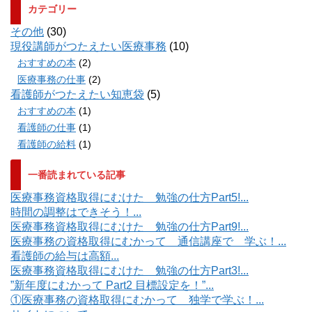
カテゴリー
その他
(30)
現役講師がつたえたい医療事務
(10)
おすすめの本
(2)
医療事務の仕事
(2)
看護師がつたえたい知恵袋
(5)
おすすめの本
(1)
看護師の仕事
(1)
看護師の給料
(1)
一番読まれている記事
医療事務資格取得にむけた 勉強の仕方Part5!...
時間の調整はできそう！...
医療事務資格取得にむけた 勉強の仕方Part9!...
医療事務の資格取得にむかって 通信講座で 学ぶ！...
看護師の給与は高額...
医療事務資格取得にむけた 勉強の仕方Part3!...
”新年度にむかって Part2 目標設定を！”...
①医療事務の資格取得にむかって 独学で学ぶ！...