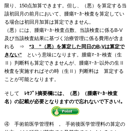
限り、150点加算できます。但し、（悪）を算定する当
該初回月の前月において、腫瘍ﾏｰｶｰ検査を算定してい
る場合は初回月加算は算定できません。
（悪）には、腫瘍ﾏｰｶｰ検査点数、当該検査に係るB-V
及び当該検査結果に基づく治療管理に係る費用が含ま
れる ⇒
*3 ”（悪）を算定した同日のB-Vは算定で
きない”
という意味になります。腫瘍ﾏｰｶｰ検査（生
Ⅱ）判断料も算定できませんが、腫瘍ﾏｰｶｰ以外の生Ⅱ
検査を実施すればその時（生Ⅱ）判断料は 算定する
ことが可能となります。
そして
ﾚｾﾌﾟﾄ摘要欄には、（悪）（腫瘍ﾏｰｶｰ検査
名）の記載が必要となりますので忘れないで下さい!｡
④ 手術前医学管理料 , 手術後医学管理料の算定の