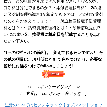
仕方 どの項目が算定でき又算定できなくなるのか。
判断料は算定できるのか？・薬剤管理指導料1・2の違
い又薬剤管理指導料1が算定できるのは どの様な薬剤
なのかをおさえましょう！ ・肺血栓塞栓症予防管理
料とは？・生活習慣病管理料とは？・診療情報提供料
1・2の違い又、
摘要欄に算定日を記載すること
を忘れ
ないで下さい。
*1～のｱﾝﾀﾞｰﾗｲﾝの箇所は 覚えておきたいですね!。そ
の他の項目は、ﾃｷｽﾄ等にﾏｰｶｰで色をつけたり、必要な
箇所に付箋をつけてfollowしましょう!
≪ スポンサードリンク ≫
( 文具は Loftさんが 多いかな )
生活のすべてはセブンネットで【セブンネットショッ