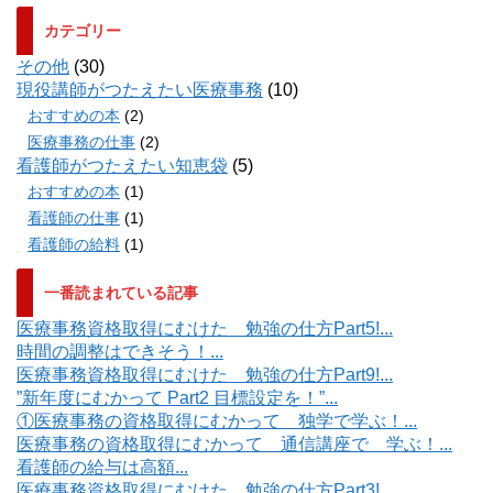
カテゴリー
その他
(30)
現役講師がつたえたい医療事務
(10)
おすすめの本
(2)
医療事務の仕事
(2)
看護師がつたえたい知恵袋
(5)
おすすめの本
(1)
看護師の仕事
(1)
看護師の給料
(1)
一番読まれている記事
医療事務資格取得にむけた 勉強の仕方Part5!...
時間の調整はできそう！...
医療事務資格取得にむけた 勉強の仕方Part9!...
”新年度にむかって Part2 目標設定を！”...
①医療事務の資格取得にむかって 独学で学ぶ！...
医療事務の資格取得にむかって 通信講座で 学ぶ！...
看護師の給与は高額...
医療事務資格取得にむけた 勉強の仕方Part3!...