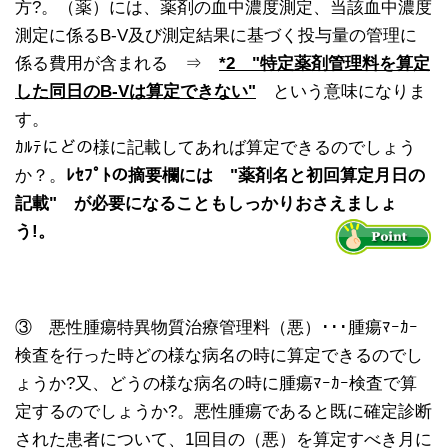
方?。（薬）には、薬剤の血中濃度測定、当該血中濃度
測定に係るB-V及び測定結果に基づく投与量の管理に
係る費用が含まれる ⇒
*2 "特定薬剤管理料を算定
した同日のB-Vは算定できない"
という意味になりま
す。
ｶﾙﾃにどの様に記載してあれば算定できるのでしょう
か？。
ﾚｾﾌﾟﾄの摘要欄には "薬剤名と初回算定月日の
記載" が必要になることもしっかりおさえましょ
う!。
③ 悪性腫瘍特異物質治療管理料（悪）･･･腫瘍ﾏｰｶｰ
検査を行った時どの様な病名の時に算定できるのでし
ょうか?又、どうの様な病名の時に腫瘍ﾏｰｶｰ検査で算
定するのでしょうか?。悪性腫瘍であると既に確定診断
された患者について、1回目の（悪）を算定すべき月に